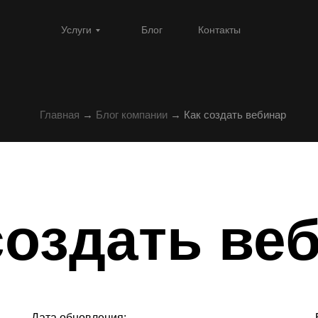
Услуги
Блог
Контакты
Главная
→
Блог компании
→ Как создать вебинар
создать ве
Дата обновления: