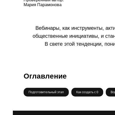
Мария Парамонова
Вебинары, как инструменты, акт
общественные инициативы, и ста
В свете этой тенденции, пон
Оглавление
Подготовительный этап
Как создать с 0
Во